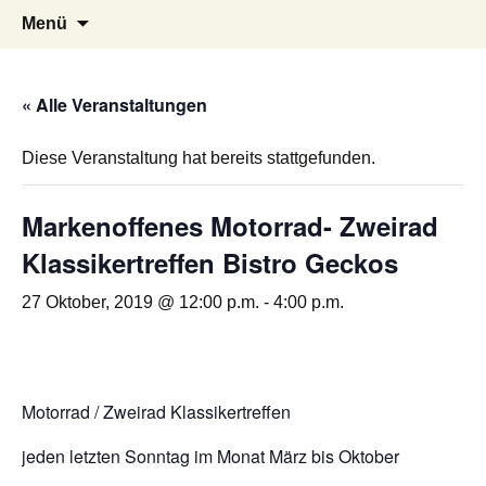
Oldtimertreffen in Baltmannsweiler am
schurwald-classic
Zum
Suchen
Menü
Inhalt
nach:
16.08.2020
springen
« Alle Veranstaltungen
Diese Veranstaltung hat bereits stattgefunden.
Markenoffenes Motorrad- Zweirad
Klassikertreffen Bistro Geckos
27 Oktober, 2019 @ 12:00 p.m.
-
4:00 p.m.
Motorrad / Zweirad Klassikertreffen
jeden letzten Sonntag im Monat März bis Oktober