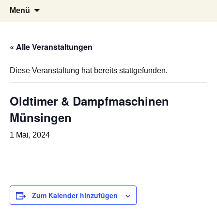
Oldtimertreffen in Baltmannsweiler am
schurwald-classic
Zum
Suchen
Menü
Inhalt
nach:
16.08.2020
springen
« Alle Veranstaltungen
Diese Veranstaltung hat bereits stattgefunden.
Oldtimer & Dampfmaschinen
Münsingen
1 Mai, 2024
Zum Kalender hinzufügen