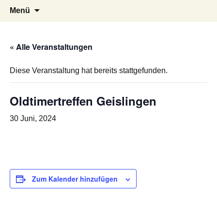
Oldtimertreffen in Baltmannsweiler am
schurwald-classic
Zum
Suchen
Menü
Inhalt
nach:
16.08.2020
springen
« Alle Veranstaltungen
Diese Veranstaltung hat bereits stattgefunden.
Oldtimertreffen Geislingen
30 Juni, 2024
Zum Kalender hinzufügen