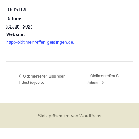
DETAILS
Datum:
30 Juni, 2024
Website:
http://oldtimertreffen-geislingen.de/
Oldtimertreffen St,
Oldtimertreffen Bissingen
Industriegebiet
Johann
Stolz präsentiert von WordPress