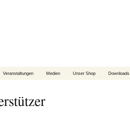
nsweiler am 16.08.2020
lassic
Veranstaltungen
Medien
Unser Shop
Downloads
rstützer