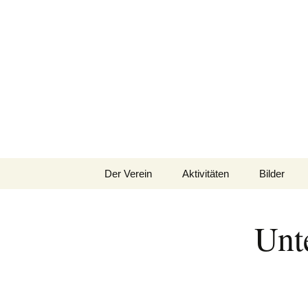
Oldtimertreffen in Baltman
schurwald-c
Der Verein
Aktivitäten
Bilder
Über uns
Unte
Satzung