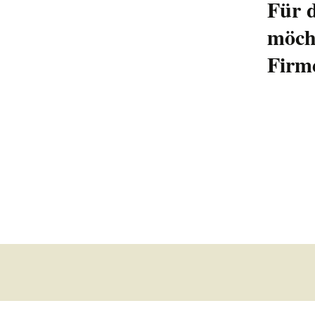
Für d
möcht
Firm